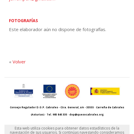
FOTOGRAFÍAS
Este elaborador aún no dispone de fotografías.
«
Volver
Consejo Regulador D.O.P. Cabrales - Ctra. General, s/n - 33555 · Carreña de Cabrales
(Asturias) · Tel. 985 845 335 ·
dop@quesocabrales.org
Política de privacidad
·
Política de cookies
·
Registro de actividades
·
Contacto
Esta web utiliza cookies para obtener datos estadísticos de la
navegación de sus usuarios. Si continúas navegando consideramos