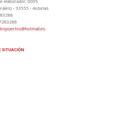
e elaborador: 0005
rales) - 33555 - Asturias
283288
37283288
lospuertos@hotmail.es
 SITUACIÓN