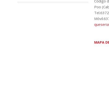
Código d
Poo (Cab
Tel.637
Móvil.6
queseria
MAPA DE