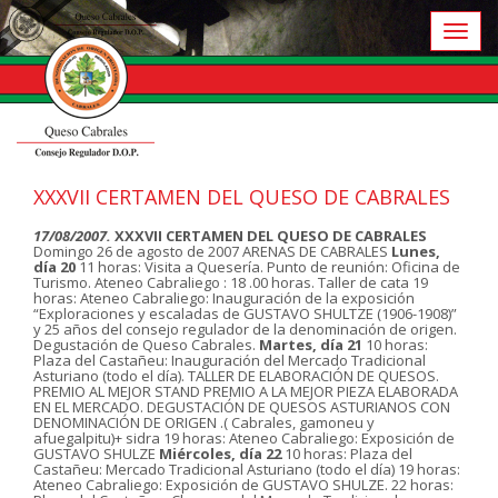
Toggl
naviga
XXXVII CERTAMEN DEL QUESO DE CABRALES
17/08/2007.
XXXVII CERTAMEN DEL QUESO DE CABRALES
Domingo 26 de agosto de 2007 ARENAS DE CABRALES
Lunes,
día 20
11 horas: Visita a Quesería. Punto de reunión: Oficina de
Turismo. Ateneo Cabraliego : 18 .00 horas. Taller de cata 19
horas: Ateneo Cabraliego: Inauguración de la exposición
“Exploraciones y escaladas de GUSTAVO SHULTZE (1906-1908)”
y 25 años del consejo regulador de la denominación de origen.
Degustación de Queso Cabrales.
Martes, día 21
10 horas:
Plaza del Castañeu: Inauguración del Mercado Tradicional
Asturiano (todo el día). TALLER DE ELABORACIÓN DE QUESOS.
PREMIO AL MEJOR STAND PREMIO A LA MEJOR PIEZA ELABORADA
EN EL MERCADO. DEGUSTACIÓN DE QUESOS ASTURIANOS CON
DENOMINACIÓN DE ORIGEN .( Cabrales, gamoneu y
afuegalpitu)+ sidra 19 horas: Ateneo Cabraliego: Exposición de
GUSTAVO SHULZE
Miércoles, día 22
10 horas: Plaza del
Castañeu: Mercado Tradicional Asturiano (todo el día) 19 horas:
Ateneo Cabraliego: Exposición de GUSTAVO SHULZE. 22 horas: