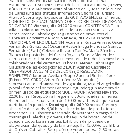
Plaza del Castañeu: Clausura del Mercado Tradicional
Asturiano. ACTUACIONES. Fiesta de la cultura asturiana
Jueves,
día 23
De 10 a 14 horas: Visita al Museo del Queso en la cueva
de Cares (Entrada gratuita. Información Oficina de Turismo)
Ateneo Cabraliego: Exposición de GUSTAVO SHULZE. 24 horas.
CONCIERTO DE XUACU AMIEVA, CON EL CORRI-CORRI DE ARENAS
DE CABRALES
Viernes, día 24
20,30 horas: CONFERENCIA Elisa
Villa. “Exploraciones y escaladas de GUSTAVO SHULZE. 22
horas: Ateneo Cabraliego: Degustación de productos al
Cabrales. Concierto de Rock.
Sábado, día 25
18.00 horas:
MEMORIAL GAITERO DE LLONIN. Actuarán : Xuacu Amieva. Oscar
Fernández González ( Oscarín) Héctor Braga Francisco Gómez
Fernández( Pachi) Celestino Rozada Tamés. María Sánchez
Blanco ( La pastorina del Cares) Rogelio Suarez Menéndez
Corri-Corri 20.30 horas: Misa En memoria de todos los miembros
colaboradores del certamen. 21 horas: Ateneo Cabraliego:
Clausura de las exposiciones 21,30 h: Ateneo Cabraliego. :
MESA REDONDA: 25 AÑOS DEL CONSEJO REGULADOR :
PONENTES Adoración Avella. ( Grupo Guema ) Rufino López
(Primer PTE. CRDO ) Arturo Fernández Menéndez(
representante del Ministerio de Agricultura) Miguel Ángel Villoria
(Vocal Técnico del primer Consejo Regulador) (Un miembro del
primer jurado de etiquetado) MODERADOR : Andrés Navarro.
22,30 horas: Recepción a Pregonero y Autoridades. 24 horas:
Bolera pública: Elaboración de 10.000 bocadillos de queso con
participación popular.
Domingo, día 26
9,00 horas: Sorteo y
ubicación de stands. 9,30 horas: Inscripción de productores
artesanos. 10,30 horas: Recepción de visitantes a cargo de la
charanga El Felechu, (Corvera) Obsequio de bocadillos de
queso a todos los asistentes. Exhibición del proceso de
elaboración del queso y de la mantequilla. 12.00 Horas: El Día
de Onís en Cabrales. Recepción de Autoridades. 12 ,30 horas: