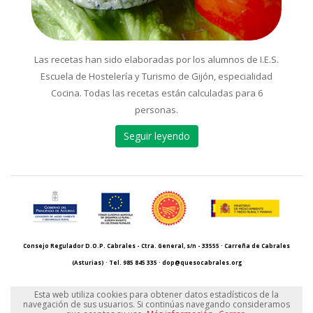
Las recetas han sido elaboradas por los alumnos de I.E.S.
Escuela de Hostelería y Turismo de Gijón, especialidad
Cocina. Todas las recetas están calculadas para 6
personas.
Seguir leyendo
Consejo Regulador D.O.P. Cabrales - Ctra. General, s/n - 33555 · Carreña de Cabrales
(Asturias) · Tel. 985 845 335 ·
dop@quesocabrales.org
Política de privacidad
·
Política de cookies
·
Registro de actividades
·
Contacto
Esta web utiliza cookies para obtener datos estadísticos de la
navegación de sus usuarios. Si continúas navegando consideramos