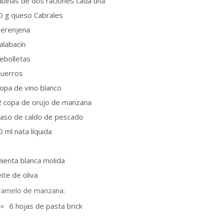
ubinas de dos raciones cada una
0 g queso Cabrales
berenjena
alabacín
ebolletas
puerros
copa de vino blanco
2 copa de orujo de manzana
vaso de caldo de pescado
 ml nata líquida
mienta blanca molida
ite de oliva
ramelo de manzana:
6 hojas de pasta brick