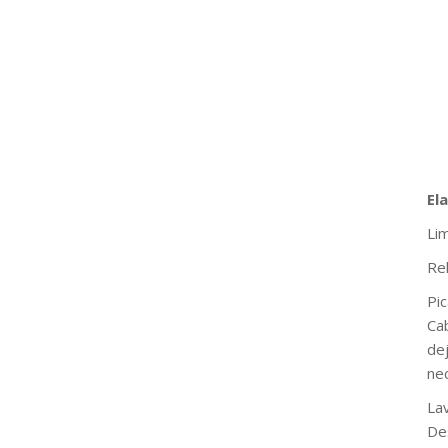
El
Lim
Rel
Pic
Ca
dej
nec
La
De