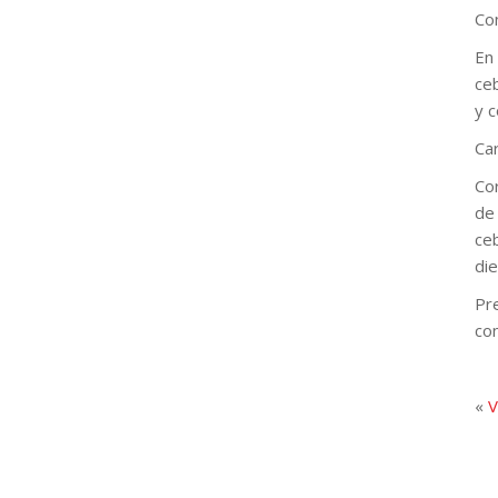
Con
En
ce
y c
Ca
Cor
de
ce
die
Pre
co
«
V