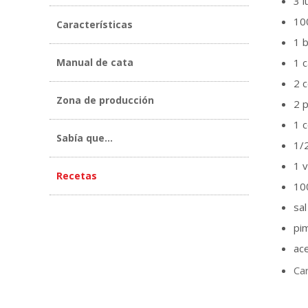
3 l
10
Características
1 
Manual de cata
1 c
2 c
Zona de producción
2 
1 
Sabía que...
1/
1 
Recetas
100
sal
pi
ace
Ca