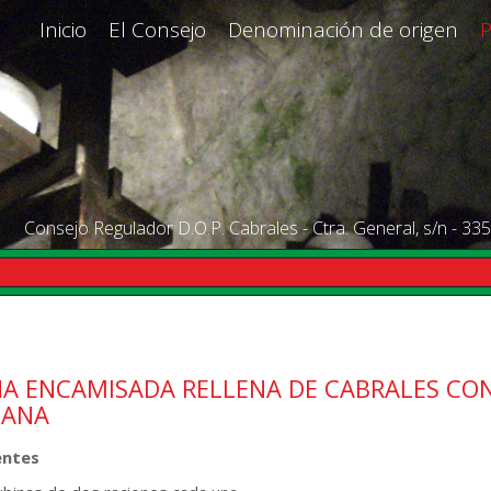
Inicio
El Consejo
Denominación de origen
Consejo Regulador D.O.P. Cabrales - Ctra. General, s/n - 335
NA ENCAMISADA RELLENA DE CABRALES CO
ANA
entes