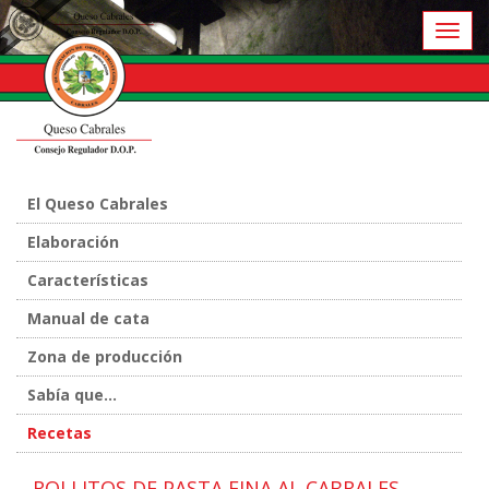
Toggl
naviga
El Queso Cabrales
Elaboración
Características
Manual de cata
Zona de producción
Sabía que...
Recetas
ROLLITOS DE PASTA FINA AL CABRALES