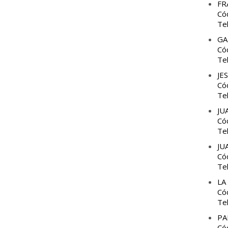
FR
Có
Te
GA
Có
Te
JE
Có
Te
JU
Có
Te
JU
Có
Te
LA
Có
Te
PA
Có