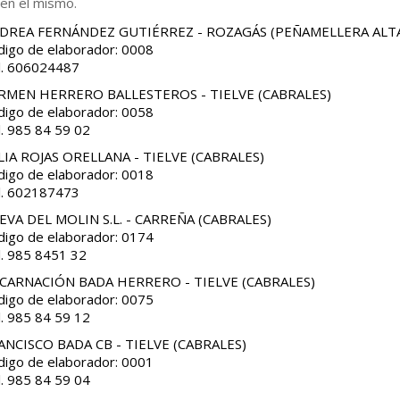
 en el mismo.
DREA FERNÁNDEZ GUTIÉRREZ - ROZAGÁS (PEÑAMELLERA ALT
digo de elaborador: 0008
l. 606024487
RMEN HERRERO BALLESTEROS - TIELVE (CABRALES)
digo de elaborador: 0058
l. 985 84 59 02
LIA ROJAS ORELLANA - TIELVE (CABRALES)
digo de elaborador: 0018
l. 602187473
EVA DEL MOLIN S.L. - CARREÑA (CABRALES)
digo de elaborador: 0174
l. 985 8451 32
CARNACIÓN BADA HERRERO - TIELVE (CABRALES)
digo de elaborador: 0075
l. 985 84 59 12
ANCISCO BADA CB - TIELVE (CABRALES)
digo de elaborador: 0001
l. 985 84 59 04