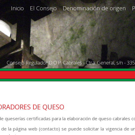
Inicio
El Consejo
Denominación de origen
Consejo Regulador D.O.P. Cabrales - Ctra. General, s/n - 335
ORADORES DE QUESO
de queserías certificadas para la elaboración de queso cabrales 
 de la página web (contacto) se puede solicitar la vigencia de u