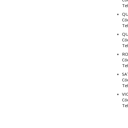
Te
QU
Có
Te
QU
Có
Te
RO
Có
Te
SA
Có
Te
VI
Có
Te