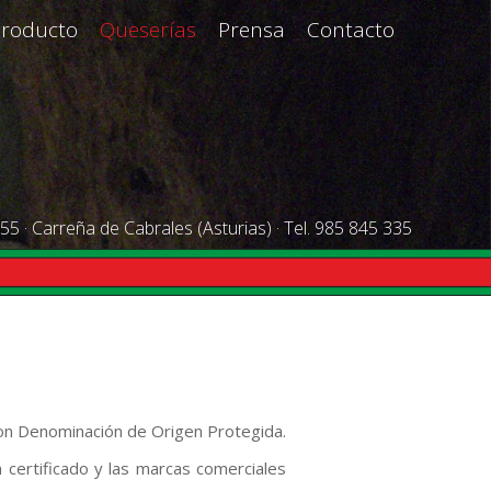
Producto
Queserías
Prensa
Contacto
55 · Carreña de Cabrales (Asturias) · Tel. 985 845 335
con Denominación de Origen Protegida.
n certificado y las marcas comerciales